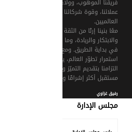
فريقنا الموهوب، وولاء
عملائنا، وقوة شركائنا
العالميين.
معًا بنينا إرثًا من الثقة
والابتكار والريادة، وما زلنا
في بداية الطريق. ومع
استمرار تطوّر العالم، يتعزّز
التزامنا بتقديم التميّز وصناعة
مستقبل أكثر إشراقًا واتصالًا.
رفيق غزاوي
مجلس الإدارة