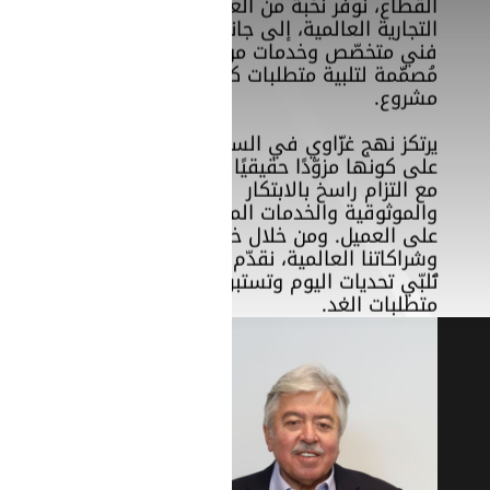
القطاع، نوفر نخبة من العلامات
التجارية العالمية، إلى جانب دعم
فني متخصّص وخدمات موثوقة
مُصمَّمة لتلبية متطلبات كل
مشروع.
يرتكز نهج غزّاوي في السوق
على كونها مزوّدًا حقيقيًا للحلول،
مع التزام راسخ بالابتكار
والموثوقية والخدمات المرتكزة
على العميل. ومن خلال خبراتنا
وشراكاتنا العالمية، نقدّم حلولًا
تُلبّي تحديات اليوم وتستبق
متطلبات الغد.
SearchButtonText