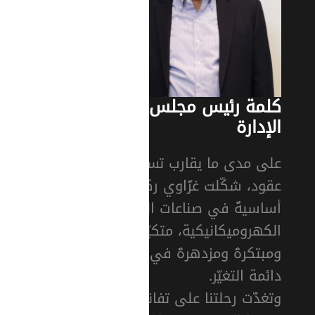
كلمة رئيس مجلس
الإدارة
على مدى ما يقارب تسعة
عقود، شكّلت غزّاوي ركيزةً
أساسيةً في صناعات الحلول
الكهروميكانيكية، متكيّفةً
ومبتكرةً ومزدهرةً في بيئة
دائمة التغيّر.
وتغذّت رحلتنا على تفاني