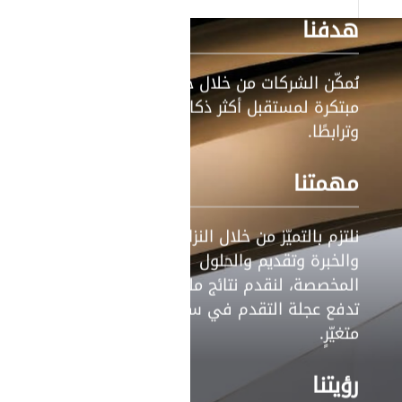
هدفنا
نُمكّن الشركات من خلال حلول
مبتكرة لمستقبل أكثر ذكاءً
وترابطًا.
مهمتنا
نلتزم بالتميّز من خلال النزاهة
والخبرة وتقديم والحلول
المخصصة، لنقدم نتائج ملموسة
تدفع عجلة التقدم في سوقٍ
متغيّرٍ.
رؤيتنا