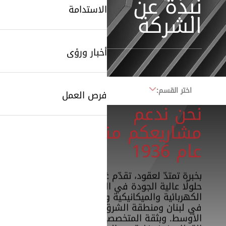
نبذة عن
الاستدامة
الشركة
أخبار ورؤى
اختر القسم:
فرص العمل
نحن ندعم
مشاريعكم منذ
عام 1936
بخبرة تمتدّ لعقود، تقدّم غزّاوي
حلولًا عالية الجودة في المجالات
الكهربائية والميكانيكية والأتمتة
في لبنان ومنطقة الشرق
الأوسط. وبثقة المتخصصين في