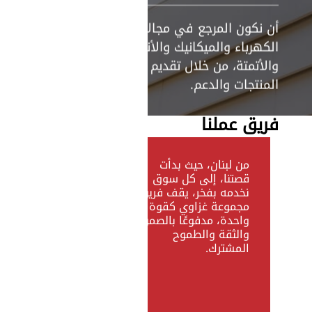
أن نكون المرجع في مجالات
الكهرباء والميكانيك والأنظمة
والأتمتة، من خلال تقديم أفضل
المنتجات والدعم.
فريق عملنا
من لبنان، حيث بدأت
قصتنا، إلى كل سوق
نخدمه بفخر، يقف فريق
مجموعة غزاوي كقوة
واحدة، مدفوعًا بالصمود
والثقة والطموح
المشترك.