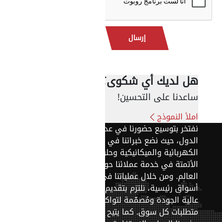
إرسال
هل لديك أي شكوى؟
ساعدنا على التحسين!
املأ النموذج
نفتخر
بتوسيع
حضورنا
في
عدد
من
الدول،
حيث
نضع
خبراتنا
في
الحلول
الكهربائية
والميكانيكية
وحلول
الأتمتة
في
خدمة
عملائنا
حول
العالم.
ومن
خلال
عملياتنا
في
أسواق
رئيسية،
نلتزم
بتقديم
خدمات
عالية
الجودة
ومُصمَّمة
لتواكب
متطلبات
كل
سوق.
كما
يتيح
لنا