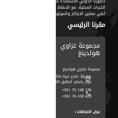
حضورنا
الدولي
الاستفادة
من
الخبرات
المحلية،
مع
الحفاظ
على
أعلى
معايير
الابتكار
والموثوقية.
مقرنا الرئيسي
مجموعة غزاوي
هولدينغ
مجموعة غزاوي هولدينغ
بوشريّة، شارع ميرنا شالوحي،
مركز رامكو، الطابق الثاني
+961 76 148 138
+961 76 438 428
عرض الاتجاهات