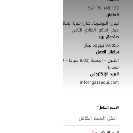
+961 76 148 138
العنوان
لبنان، البوشرية، شارع ميرنا الشالوحي،
مركز راماكو، الطابق الثاني
صندوق بريد
90-856 بيروت، لبنان
ساعات العمل
الاثنين – الجمعة (8:00 صباحا – 5:00
SearchButtonText
مساء)
البريد الإلكتروني
info@gazzaoui.com
الاسم الكامل
البريد الإلكتروني