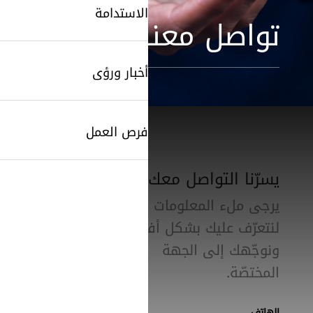
الاستدامة
تواصل معنا
أخبار ورؤى
فرص العمل
يسرّنا التواصل معك
يرجى ملء المعلومات أدناه
لنتعرّف عليك بشكل أفضل
ونوجّهك إلى الجهة
المختصّة.
الهاتف