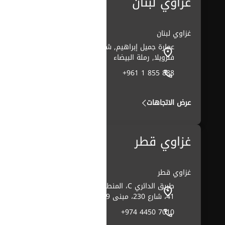
غزاوي لبنان
غزاوي لبنان
عمارة جميل إبراهيم, شارع
فنزويلا, رملة البيضاء
+961 1 855 888
عرض الاتجاهات
غزاوي قطر
غزاوي قطر
طريق الدائري C، المنطقة
41، شارع 230، مبنى 269
+974 4450 7010