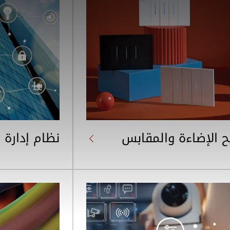
SearchButtonText
ح الإضاءة والمقابس
نظام إدارة 