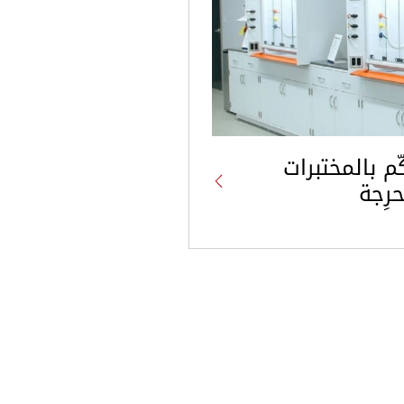
م بالمختبرات
رِجة