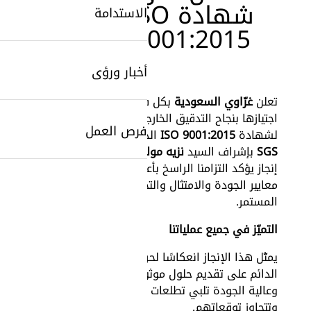
شهادة ISO
الاستدامة
9001:2015
أخبار ورؤى
تعلن
غزّاوي السعودية
بكل فخر عن
اجتيازها بنجاح التدقيق الخارجي
فرص العمل
لشهادة
ISO 9001:2015
الذي أجرته
SGS
بإشراف السيد
نزيه مولوي
، في
إنجاز يؤكد التزامنا الراسخ بأعلى
معايير الجودة والامتثال والتحسين
SearchButtonText
المستمر.
التميّز في جميع عملياتنا
يمثّل هذا الإنجاز انعكاسًا لحرصنا
الدائم على تقديم حلول موثوقة
وعالية الجودة تلبي تطلعات عملائنا
وتتجاوز توقعاتهم.