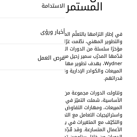
المستمر
الاستدامة
أخبار ورؤى
في إطار التزامها بالتعلّم المستمر
والتطوير المهني، نظّمت غزّاوي قطر
مؤخرًا سلسلة من الدورات التدريبية
قدّمها المدرّب سمير زحيل من
فرص العمل
Wydner، بهدف تطوير مهارات فريق
المبيعات والكوادر الإدارية وتعزيز
SearchButtonText
قدراتهم.
وتناولت الدورات مجموعة من المحاور
الأساسية، شملت التميّز في
المبيعات، ومهارات التفاوض،
واستراتيجيات التعامل مع التحديات
والتكيّف مع المتغيرات في بيئة
الأعمال المتسارعة. وقد قُدِّمت هذه
الدورات من خلال برنامجين تدريبيين