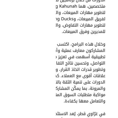
متخصصين، هما Big Kahunah
لتطوير مهارات المبيعات، والموجّه
لفريق المبيعات، وSitting Ducks
لتطوير مهارات التفاوض، والمخصّص
للمديرين وفرق المبيعات.
وخلال هذه البرامج، اكتسب
المشاركون معارف عملية وأساليب
تطبيقية أسهمت في تعزيز مهارات
التواصل، وتحسين نتائج التفاوض،
وتطوير قدرات اتخاذ القرار، وبناء
علاقات أقوى مع العملاء. كما ركّزت
الدورات على تنمية الثقة بالنفس
والمرونة، بما يمكّن المشاركين من
مواكبة متطلبات السوق المتغيّرة
والتعامل معها بكفاءة.
في غزّاوي قطر، يُعد الاستثمار في