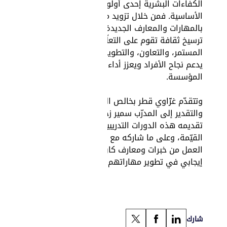
الكفاءات البشرية إحدى أولوياتنا
الأساسية. فمن خلال تزويد موظفينا
بالمهارات والمعارف الجديدة، نواصل
ترسيخ ثقافة تقوم على التعلّم
المستمر، والتعاون، والتطوير، بما
يدعم نجاح الأفراد ويعزز أداء
المؤسسة.
وتتقدّم غزّاوي قطر بخالص الشكر
والتقدير إلى المدرّب سمير زحيل على
تقديمه هذه الدورات التدريبية
القيّمة، وعلى ما شاركه مع فريق
العمل من خبرات ومعارف كان لها أثر
إيجابي في تطوير مهاراتهم.
شارك